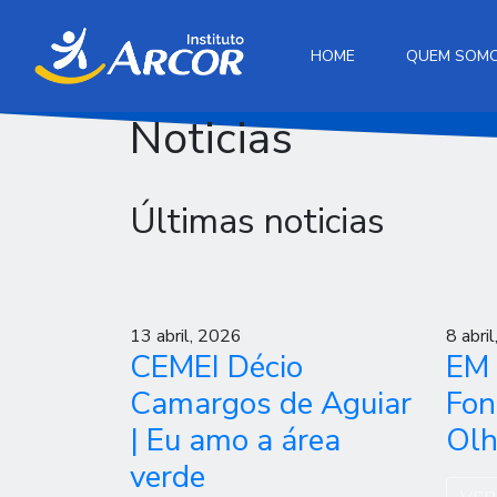
HOME
QUEM SOM
Noticias
Últimas noticias
13 abril, 2026
8 abri
CEMEI Décio
EM 
Camargos de Aguiar
Fon
| Eu amo a área
Olh
verde