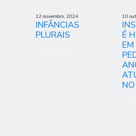
12 novembro, 2024
10 ou
INFÂNCIAS
IN
PLURAIS
É 
EM
VER DETALLE
PE
AN
AT
NO
VER