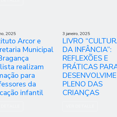
 DETALLE
ho, 2025
3 janeiro, 2025
tituto Arcor e
LIVRO “CULTU
retaria Municipal
DA INFÂNCIA”:
Bragança
REFLEXÕES E
lista realizam
PRÁTICAS PAR
mação para
DESENVOLVIM
fessores da
PLENO DAS
cação infantil
CRIANÇAS
 DETALLE
VER DETALLE