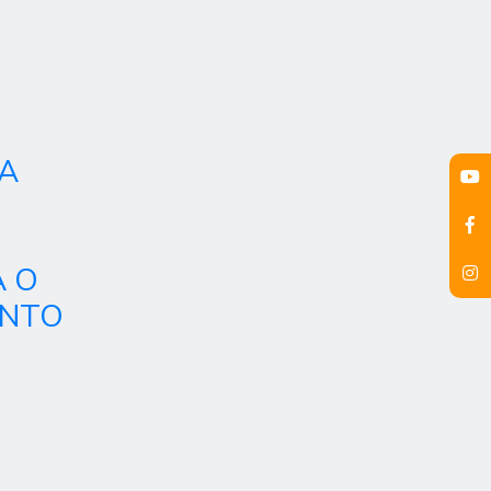
RA
A O
ENTO