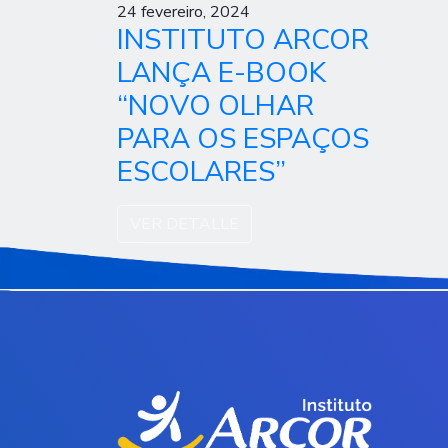
24 fevereiro, 2024
INSTITUTO ARCOR
LANÇA E-BOOK
“NOVO OLHAR
PARA OS ESPAÇOS
ESCOLARES”
VER DETALLE