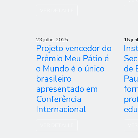
VER
VER DETALLE
23 julho, 2025
18 jun
Projeto vencedor do
Ins
Prêmio Meu Pátio é
Sec
o Mundo é o único
de 
brasileiro
Pau
apresentado em
for
Conferência
pro
Internacional
edu
VER DETALLE
VER