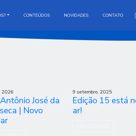
OS?
CONTEÚDOS
NOVIDADES
CONTATO
l, 2026
9 setembro, 2025
Antônio José da
Edição 15 está n
seca | Novo
ar!
ar
VER DETALLE