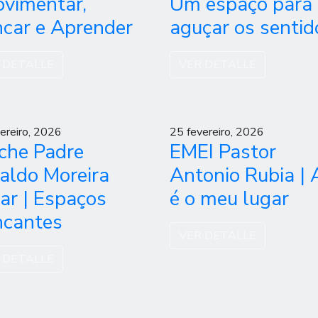
ovimentar,
Um espaço para
ncar e Aprender
aguçar os sentid
 DETALLE
VER DETALLE
ereiro, 2026
25 fevereiro, 2026
che Padre
EMEI Pastor
aldo Moreira
Antonio Rubia | 
ar | Espaços
é o meu lugar
ncantes
VER DETALLE
 DETALLE