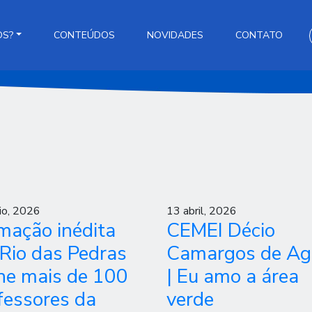
OS?
CONTEÚDOS
NOVIDADES
CONTATO
io, 2026
13 abril, 2026
mação inédita
CEMEI Décio
Rio das Pedras
Camargos de Ag
ne mais de 100
| Eu amo a área
fessores da
verde