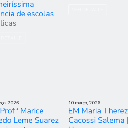
meiríssima
VER DETALLE
ância de escolas
licas
 DETALLE
rço, 2026
10 março, 2026
Profª Marice
EM Maria There
edo Leme Suarez
Cacossi Salema 