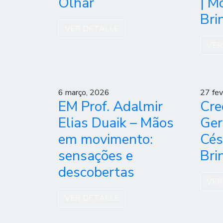
Olhar
| M
Bri
VER DETALLE
VER
6 março, 2026
27 fev
EM Prof. Adalmir
Cre
Elias Duaik – Mãos
Ger
em movimento:
Cés
sensações e
Bri
descobertas
VER
VER DETALLE