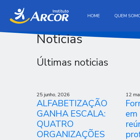
HOME
QUEM SOM
Noticias
Últimas noticias
25 junho, 2026
12 ma
ALFABETIZAÇÃO
For
GANHA ESCALA:
em 
QUATRO
reú
ORGANIZAÇÕES
pro