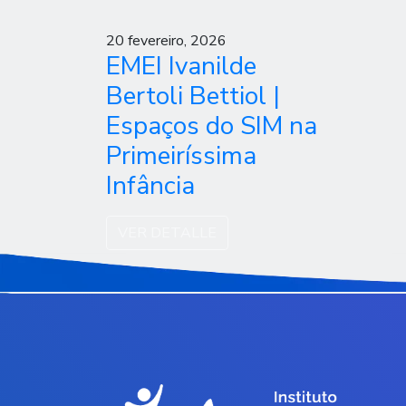
20 fevereiro, 2026
EMEI Ivanilde
Bertoli Bettiol |
Espaços do SIM na
Primeiríssima
Infância
VER DETALLE