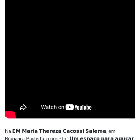
Na 𝗘𝗠 𝗠𝗮𝗿𝗶𝗮 𝗧𝗵𝗲𝗿𝗲𝘇𝗮 𝗖𝗮𝗰𝗼𝘀𝘀𝗶 𝗦𝗮𝗹𝗲𝗺𝗮, em
Bragança Paulista, o projeto “𝗨𝗺 𝗲𝘀𝗽𝗮𝗰̧𝗼 𝗽𝗮𝗿𝗮 𝗮𝗴𝘂𝗰̧𝗮𝗿