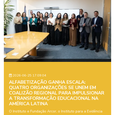
2026-06-25 17:09:04
ALFABETIZAÇÃO GANHA ESCALA:
QUATRO ORGANIZAÇÕES SE UNEM EM
COALIZÃO REGIONAL PARA IMPULSIONAR
A TRANSFORMAÇÃO EDUCACIONAL NA
AMÉRICA LATINA
O Instituto e Fundação Arcor, o Instituto para a Evidência