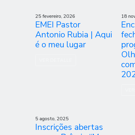
25 fevereiro, 2026
18 no
EMEI Pastor
Enc
Antonio Rubia | Aqui
fec
é o meu lugar
pro
Olh
VER DETALLE
com
20
VER
5 agosto, 2025
Inscrições abertas