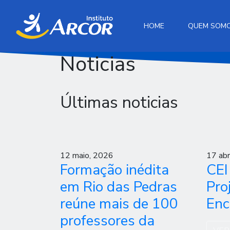
HOME
QUEM SOM
Noticias
Últimas noticias
12 maio, 2026
17 abr
Formação inédita
CEI
em Rio das Pedras
Pro
reúne mais de 100
Enc
professores da