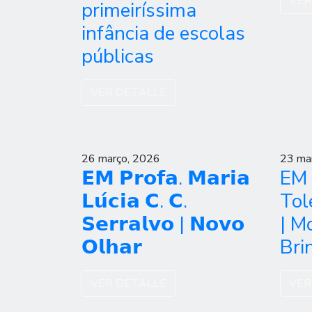
VER
primeiríssima
infância de escolas
públicas
VER DETALLE
26 março, 2026
23 ma
𝗘𝗠 𝗣𝗿𝗼𝗳𝗮. 𝗠𝗮𝗿𝗶𝗮
EM 
𝗟𝘂́𝗰𝗶𝗮 𝗖. 𝗖.
Tol
𝗦𝗲𝗿𝗿𝗮𝗹𝘃𝗼 | 𝗡𝗼𝘃𝗼
| M
𝗢𝗹𝗵𝗮𝗿
Bri
VER DETALLE
VER