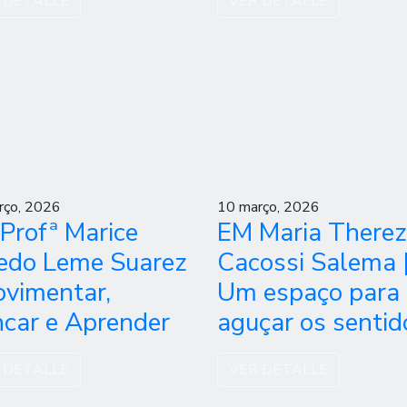
 DETALLE
VER DETALLE
rço, 2026
10 março, 2026
Profª Marice
EM Maria There
edo Leme Suarez
Cacossi Salema 
ovimentar,
Um espaço para
ncar e Aprender
aguçar os sentid
 DETALLE
VER DETALLE