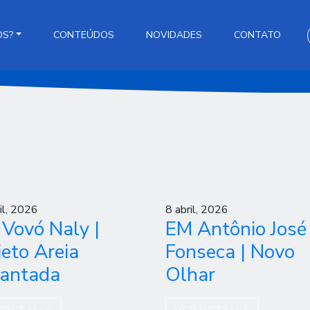
OS?
CONTEÚDOS
NOVIDADES
CONTATO
il, 2026
8 abril, 2026
 Vovó Naly |
EM Antônio José
jeto Areia
Fonseca | Novo
antada
Olhar