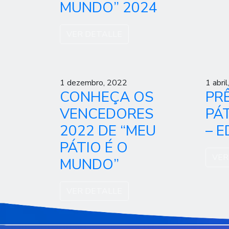
MUNDO” 2024
VER DETALLE
1 dezembro, 2022
1 abri
CONHEÇA OS
PR
VENCEDORES
PÁ
2022 DE “MEU
– 
PÁTIO É O
VER
MUNDO”
VER DETALLE