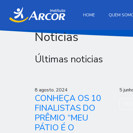
HOME
QUEM SOM
Noticias
Últimas noticias
8 agosto, 2024
5 junh
CONHEÇA OS 10
VER
FINALISTAS DO
PRÊMIO “MEU
PÁTIO É O