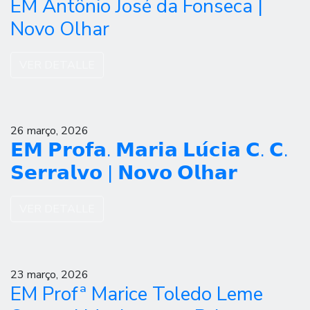
EM Antônio José da Fonseca |
Novo Olhar
VER DETALLE
26 março, 2026
𝗘𝗠 𝗣𝗿𝗼𝗳𝗮. 𝗠𝗮𝗿𝗶𝗮 𝗟𝘂́𝗰𝗶𝗮 𝗖. 𝗖.
𝗦𝗲𝗿𝗿𝗮𝗹𝘃𝗼 | 𝗡𝗼𝘃𝗼 𝗢𝗹𝗵𝗮𝗿
VER DETALLE
23 março, 2026
EM Profª Marice Toledo Leme