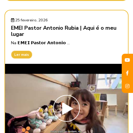
25 fevereiro, 2026
EMEI Pastor Antonio Rubia | Aqui é o meu
lugar
Na 𝗘𝗠𝗘𝗜 𝗣𝗮𝘀𝘁𝗼𝗿 𝗔𝗻𝘁𝗼𝗻𝗶𝗼 ...
Ler mais