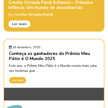
Creche Octavia Pardi Schiavon – Primeira
Infância: Um mundo de descobertas
Na 𝗖𝗿𝗲𝗰𝗵𝗲 𝗢𝗰𝘁𝗮𝘃𝗶𝗮 𝗣𝗮𝗿𝗱𝗶 ...
Ler mais
18 dezembro, 2025
Conheça os ganhadores do Prêmio Meu
Pátio é O Mundo 2025
Este ano, o Prêmio Meu Pátio é o Mundo reuniu mais uma
vez histórias que ...
Ler mais