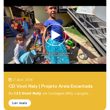
17 abril, 2026
CEI Vovó Naly | Projeto Areia Encantada
No 𝗖𝗘𝗜 𝗩𝗼𝘃𝗼́ 𝗡𝗮𝗹𝘆, em Contagem (MG), o projeto ...
Ler mais