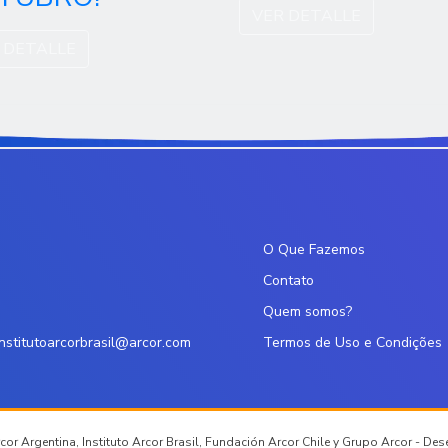
VER DETALLE
 DETALLE
O Que Fazemos
Contato
Quem somos?
institutoarcorbrasil@arcor.com
Termos de Uso e Condições
or Argentina, Instituto Arcor Brasil, Fundación Arcor Chile y Grupo Arcor - De