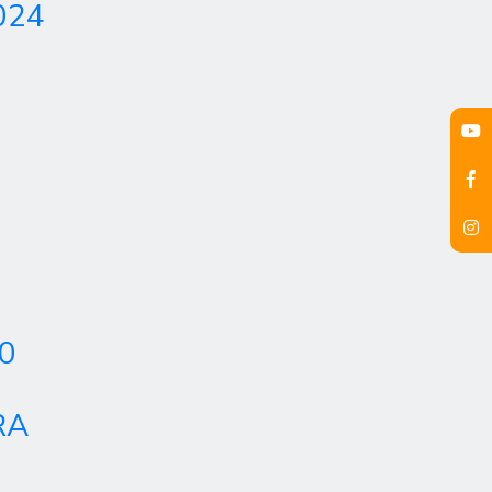
024
0
RA