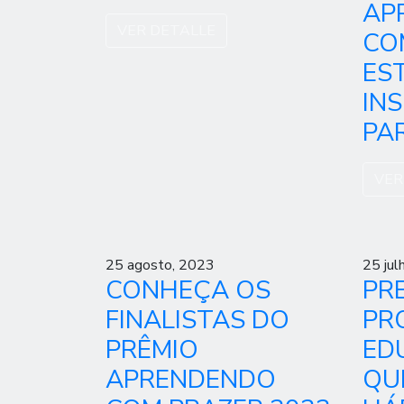
AP
VER DETALLE
CO
ES
IN
PAR
VER
25 agosto, 2023
25 jul
CONHEÇA OS
PR
FINALISTAS DO
PR
PRÊMIO
ED
APRENDENDO
QU