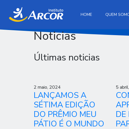
HOME
QUEM SOM
Noticias
Últimas noticias
2 maio, 2024
5 abri
LANÇAMOS A
CO
SÉTIMA EDIÇÃO
AP
DO PRÊMIO MEU
DE
PÁTIO É O MUNDO
PA