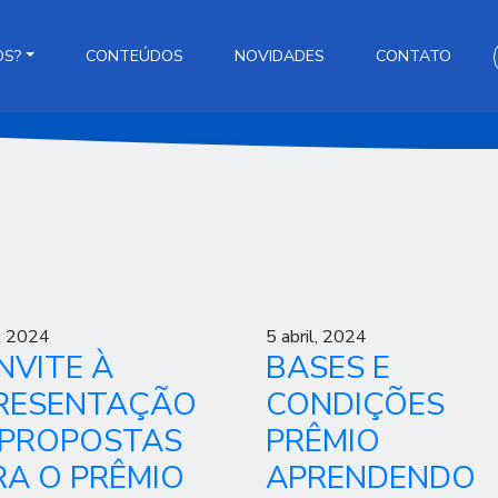
OS?
CONTEÚDOS
NOVIDADES
CONTATO
l, 2024
5 abril, 2024
NVITE À
BASES E
RESENTAÇÃO
CONDIÇÕES
 PROPOSTAS
PRÊMIO
RA O PRÊMIO
APRENDENDO