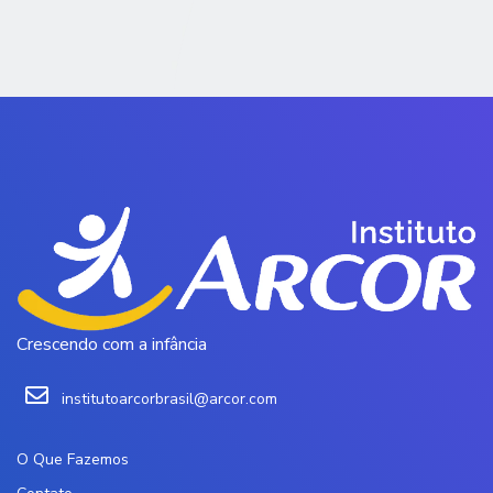
Crescendo com a infância
institutoarcorbrasil@arcor.com
O Que Fazemos