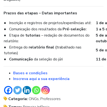
Prazos das etapas – Datas importantes
● Inscrição e registros de projetos/experiências até:
1 de 
● Comunicação dos resultados da
Pré-seleção:
1 a 5
● Etapa de
tutorias
– redação de documentos do
5 de 
relatório:
outub
● Entrega do
relatório final (
trabalhado nas
5 de 
tutorias)
●
Comunicação
da seleção do júri
11 de
Bases e condições
Inscreva aqui a sua experiência
Categoria:
ONGs, Professores
Temas:
Primeira Infância