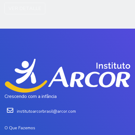
VER DETALLE
Crescendo com a infância
institutoarcorbrasil@arcor.com
O Que Fazemos