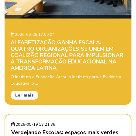
2026-06-25 17:09:04
ALFABETIZAÇÃO GANHA ESCALA:
QUATRO ORGANIZAÇÕES SE UNEM EM
COALIZÃO REGIONAL PARA IMPULSIONAR
A TRANSFORMAÇÃO EDUCACIONAL NA
AMÉRICA LATINA
O Instituto e Fundação Arcor, o Instituto para a Evidência
Educativa, o ...
Ler mais
2026-05-19 13:21:36
Verdejando Escolas: espaços mais verdes