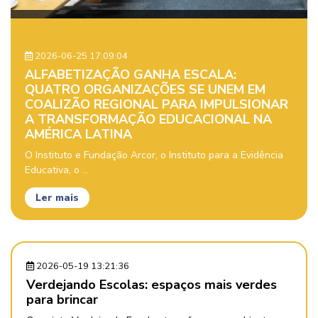
2026-06-25 17:09:04
ALFABETIZAÇÃO GANHA ESCALA:
QUATRO ORGANIZAÇÕES SE UNEM EM
COALIZÃO REGIONAL PARA IMPULSIONAR
A TRANSFORMAÇÃO EDUCACIONAL NA
AMÉRICA LATINA
O Instituto e Fundação Arcor, o Instituto para a Evidência
Educativa, o ...
Ler mais
2026-05-19 13:21:36
Verdejando Escolas: espaços mais verdes
para brincar