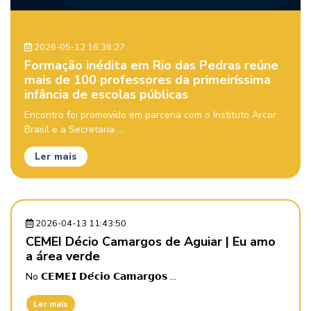
2026-05-12 16:38:27
Formação inédita em Rio das Pedras reúne
mais de 100 professores da primeiríssima
infância de escolas públicas
Encontro foi promovido em parceria com o Instituto Arcor
Brasil e a Secretaria ...
Ler mais
2026-04-13 11:43:50
CEMEI Décio Camargos de Aguiar | Eu amo
a área verde
No 𝗖𝗘𝗠𝗘𝗜 𝗗𝗲́𝗰𝗶𝗼 𝗖𝗮𝗺𝗮𝗿𝗴𝗼𝘀 ...
Ler mais