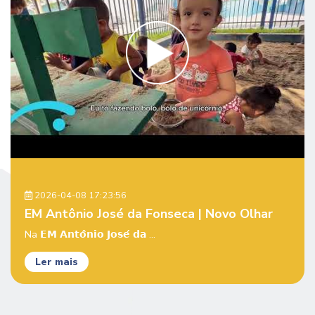
2026-04-08 17:23:56
EM Antônio José da Fonseca | Novo Olhar
Na 𝗘𝗠 𝗔𝗻𝘁𝗼̂𝗻𝗶𝗼 𝗝𝗼𝘀𝗲́ 𝗱𝗮 ...
Ler mais