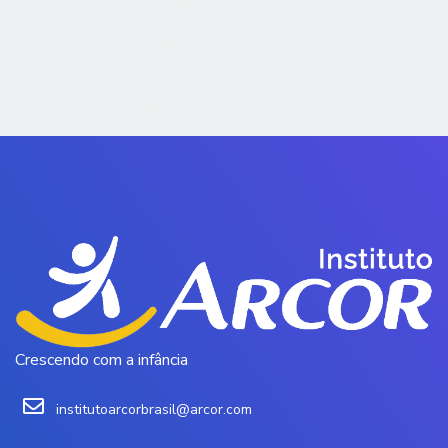
Crescendo com a infância
institutoarcorbrasil@arcor.com