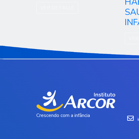
HÁ
VER DETALLE
SA
INF
VER
Crescendo com a infância