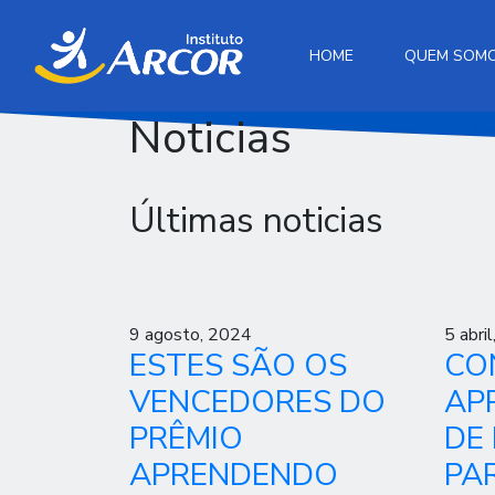
HOME
QUEM SOM
Noticias
Últimas noticias
9 agosto, 2024
5 abri
ESTES SÃO OS
CO
VENCEDORES DO
AP
PRÊMIO
DE
APRENDENDO
PA