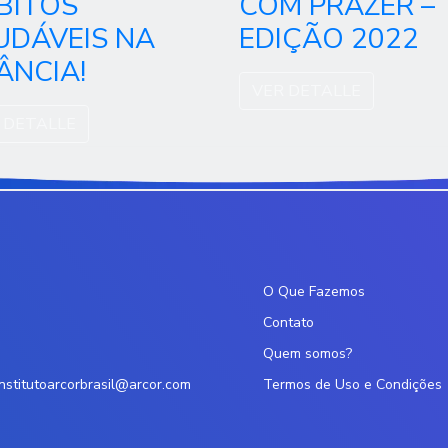
BITOS
COM PRAZER –
UDÁVEIS NA
EDIÇÃO 2022
ÂNCIA!
VER DETALLE
 DETALLE
O Que Fazemos
Contato
Quem somos?
institutoarcorbrasil@arcor.com
Termos de Uso e Condições