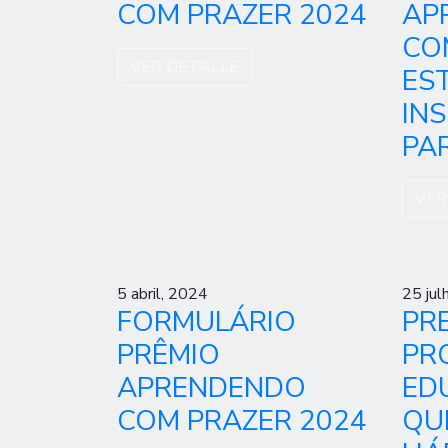
COM PRAZER 2024
AP
CO
VER DETALLE
ES
IN
PAR
VER
5 abril, 2024
25 jul
FORMULÁRIO
PR
PRÊMIO
PR
APRENDENDO
ED
COM PRAZER 2024
QU