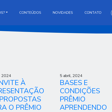
OS?
CONTEÚDOS
NOVIDADES
CONTATO
l, 2024
5 abril, 2024
NVITE À
BASES E
RESENTAÇÃO
CONDIÇÕES
 PROPOSTAS
PRÊMIO
RA O PRÊMIO
APRENDENDO