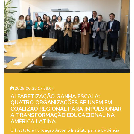
2026-06-25 17:09:04
ALFABETIZAÇÃO GANHA ESCALA:
QUATRO ORGANIZAÇÕES SE UNEM EM
COALIZÃO REGIONAL PARA IMPULSIONAR
A TRANSFORMAÇÃO EDUCACIONAL NA
AMÉRICA LATINA
O Instituto e Fundação Arcor, o Instituto para a Evidência