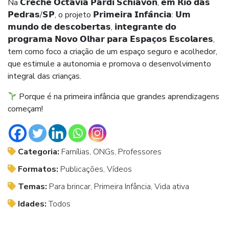
Na 𝗖𝗿𝗲𝗰𝗵𝗲 𝗢𝗰𝘁𝗮𝘃𝗶𝗮 𝗣𝗮𝗿𝗱𝗶 𝗦𝗰𝗵𝗶𝗮𝘃𝗼𝗻, 𝗲𝗺 𝗥𝗶𝗼 𝗱𝗮𝘀
𝗣𝗲𝗱𝗿𝗮𝘀/𝗦𝗣, o projeto 𝗣𝗿𝗶𝗺𝗲𝗶𝗿𝗮 𝗜𝗻𝗳𝗮̂𝗻𝗰𝗶𝗮: 𝗨𝗺
𝗺𝘂𝗻𝗱𝗼 𝗱𝗲 𝗱𝗲𝘀𝗰𝗼𝗯𝗲𝗿𝘁𝗮𝘀, 𝗶𝗻𝘁𝗲𝗴𝗿𝗮𝗻𝘁𝗲 𝗱𝗼
𝗽𝗿𝗼𝗴𝗿𝗮𝗺𝗮 𝗡𝗼𝘃𝗼 𝗢𝗹𝗵𝗮𝗿 𝗽𝗮𝗿𝗮 𝗘𝘀𝗽𝗮𝗰̧𝗼𝘀 𝗘𝘀𝗰𝗼𝗹𝗮𝗿𝗲𝘀,
tem como foco a criação de um espaço seguro e acolhedor,
que estimule a autonomia e promova o desenvolvimento
integral das crianças.
Porque é na primeira infância que grandes aprendizagens
começam!
Categoria:
Famílias, ONGs, Professores
Formatos:
Publicações, Vídeos
Temas:
Para brincar, Primeira Infância, Vida ativa
Idades:
Todos