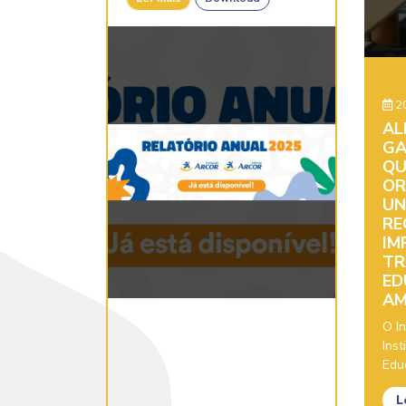
20
AL
GA
QU
OR
UN
RE
IM
TR
ED
AM
O In
Inst
Educ
L