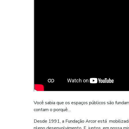
Você sabia que os espaços públicos são fundam
contam o porquê…
Desde 1991, a Fundação Arcor está mobilizada pa
pleno desenvolvimento. E, juntos, em nossa m