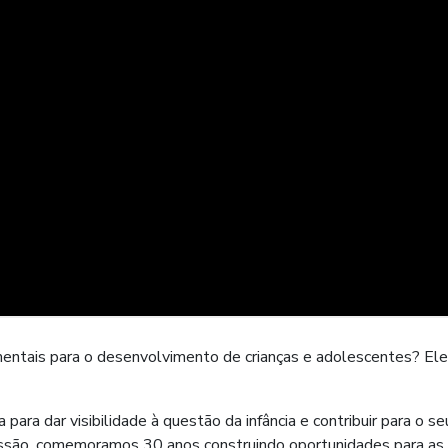
entais para o desenvolvimento de crianças e adolescentes? El
ra dar visibilidade à questão da infância e contribuir para o se
issão, comemoramos 30 anos construindo oportunidades para as