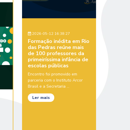
2026-05-12 16:38:27
Formação inédita em Rio
das Pedras reúne mais
de 100 professores da
primeiríssima infância de
escolas públicas
Encontro foi promovido em
parceria com o Instituto Arcor
Brasil e a Secretaria ...
Ler mais