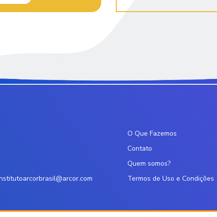
O Que Fazemos
Contato
Quem somos?
institutoarcorbrasil@arcor.com
Termos de Uso e Condições