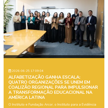
2026-06-25 17:09:04
ALFABETIZAÇÃO GANHA ESCALA:
QUATRO ORGANIZAÇÕES SE UNEM EM
COALIZÃO REGIONAL PARA IMPULSIONAR
A TRANSFORMAÇÃO EDUCACIONAL NA
AMÉRICA LATINA
O Instituto e Fundação Arcor, o Instituto para a Evidência