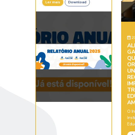
Ler mais
Download
20
AL
GA
QU
OR
UN
RE
IM
TR
ED
AM
O In
Inst
Educ