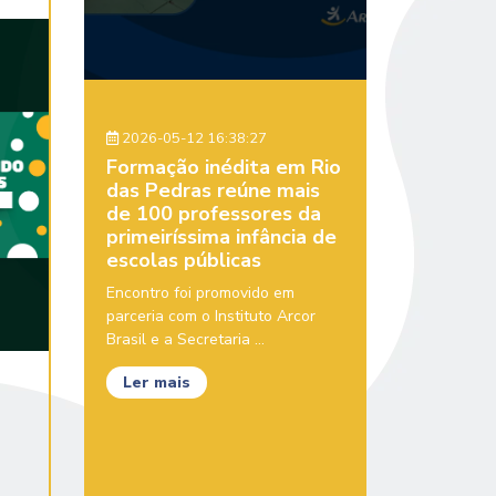
2026-05-12 16:38:27
Formação inédita em Rio
das Pedras reúne mais
de 100 professores da
primeiríssima infância de
escolas públicas
Encontro foi promovido em
parceria com o Instituto Arcor
Brasil e a Secretaria ...
Ler mais