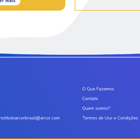
er mais
O Que Fazemos
Contato
Quem somos?
institutoarcorbrasil@arcor.com
Termos de Uso e Condições