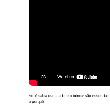
Você sabia que a arte e o brincar são essencia
o porquê…