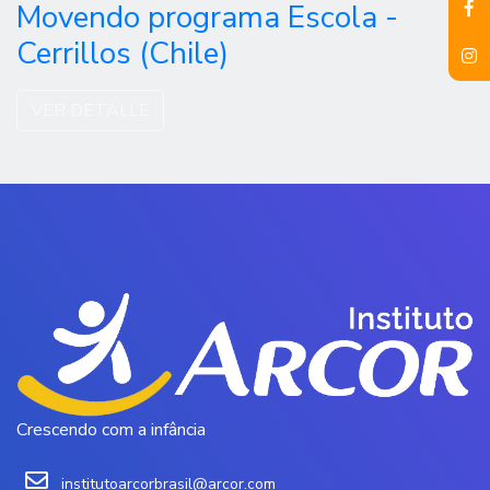
Movendo programa Escola -
Cerrillos (Chile)
VER DETALLE
Crescendo com a infância
institutoarcorbrasil@arcor.com