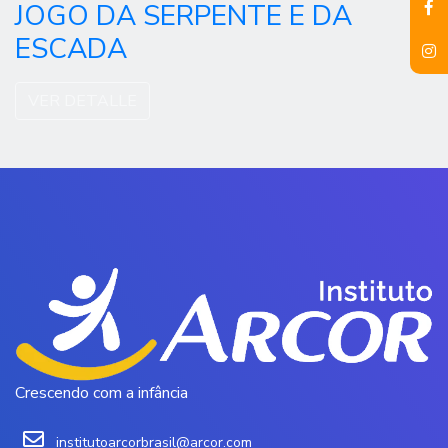
JOGO DA SERPENTE E DA
ESCADA
VER DETALLE
Crescendo com a infância
institutoarcorbrasil@arcor.com