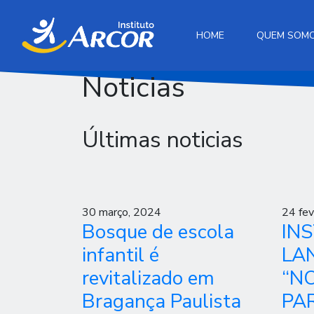
HOME
QUEM SOM
Noticias
Últimas noticias
30 março, 2024
24 fev
Bosque de escola
IN
infantil é
LA
revitalizado em
“N
Bragança Paulista
PA