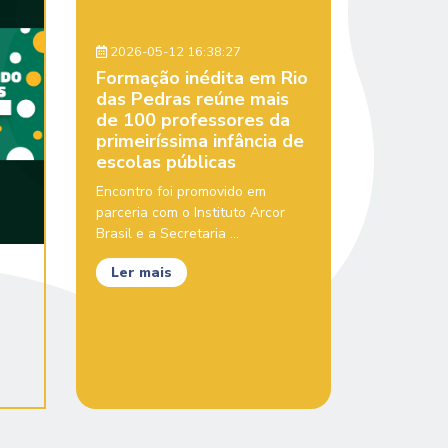
2026-05-12 16:38:27
Formação inédita em Rio
das Pedras reúne mais
de 100 professores da
primeiríssima infância de
escolas públicas
Encontro foi promovido em
parceria com o Instituto Arcor
Brasil e a Secretaria ...
Ler mais