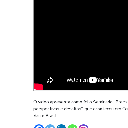
O vídeo apresenta como foi o Seminário “Precisa
perspectivas e desafios”, que aconteceu em Cam
Arcor Brasil.