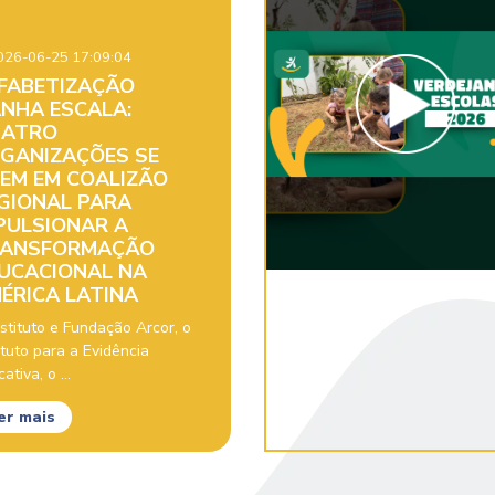
26-06-25 17:09:04
FABETIZAÇÃO
NHA ESCALA:
ATRO
GANIZAÇÕES SE
EM EM COALIZÃO
GIONAL PARA
PULSIONAR A
ANSFORMAÇÃO
UCACIONAL NA
ÉRICA LATINA
stituto e Fundação Arcor, o
ituto para a Evidência
ativa, o ...
er mais