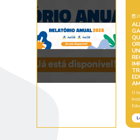
20
AL
GA
QU
OR
UN
RE
IM
TR
ED
AM
O In
Inst
Educ
L