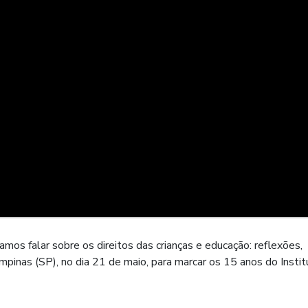
mos falar sobre os direitos das crianças e educação: reflexões,
pinas (SP), no dia 21 de maio, para marcar os 15 anos do Instit