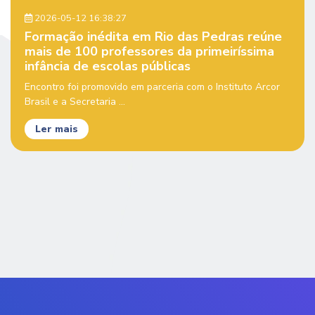
2026-05-12 16:38:27
Formação inédita em Rio das Pedras reúne
mais de 100 professores da primeiríssima
infância de escolas públicas
Encontro foi promovido em parceria com o Instituto Arcor
Brasil e a Secretaria ...
Ler mais