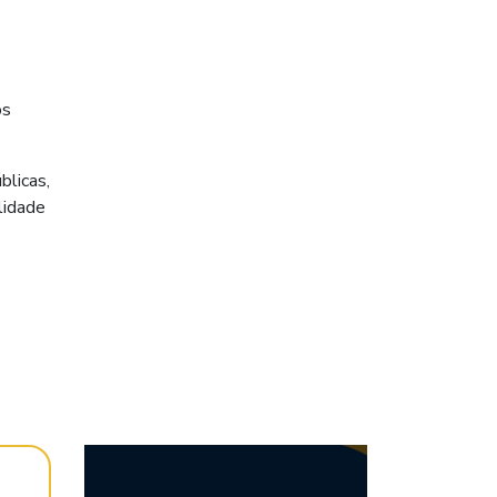
os
blicas,
lidade