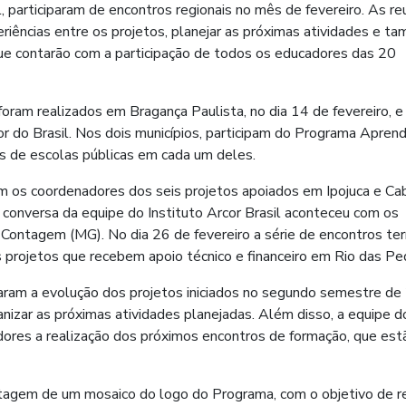
participaram de encontros regionais no mês de fevereiro. As re
riências entre os projetos, planejar as próximas atividades e t
ue contarão com a participação de todos os educadores das 20
oram realizados em Bragança Paulista, no dia 14 de fevereiro, 
or do Brasil. Nos dois municípios, participam do Programa Apren
os de escolas públicas em cada um deles.
com os coordenadores dos seis projetos apoiados em Ipojuca e Ca
conversa da equipe do Instituto Arcor Brasil aconteceu com os
Contagem (MG). No dia 26 de fevereiro a série de encontros te
projetos que recebem apoio técnico e financeiro em Rio das Pe
ram a evolução dos projetos iniciados no segundo semestre d
anizar as próximas atividades planejadas. Além disso, a equipe d
adores a realização dos próximos encontros de formação, que est
agem de um mosaico do logo do Programa, com o objetivo de re