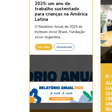
2025: um ano de
trabalho sustentado
para crianças na América
Latina
O Relatório Anual de 2025 do
Instituto Arcor Brasil, Fundação
Arcor Argentina ...
Ler mais
Download
20
AL
GA
QU
OR
UN
RE