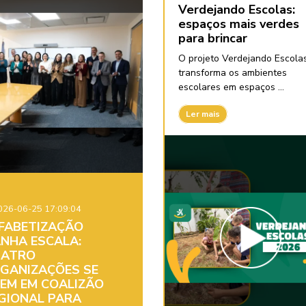
Verdejando Escolas:
espaços mais verdes
para brincar
O projeto Verdejando Escola
transforma os ambientes
escolares em espaços ...
Ler mais
26-06-25 17:09:04
FABETIZAÇÃO
NHA ESCALA:
ATRO
GANIZAÇÕES SE
EM EM COALIZÃO
GIONAL PARA