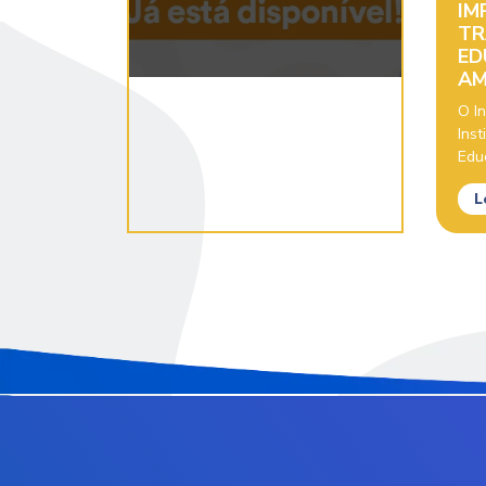
IM
TR
ED
AM
O In
Inst
Educ
L