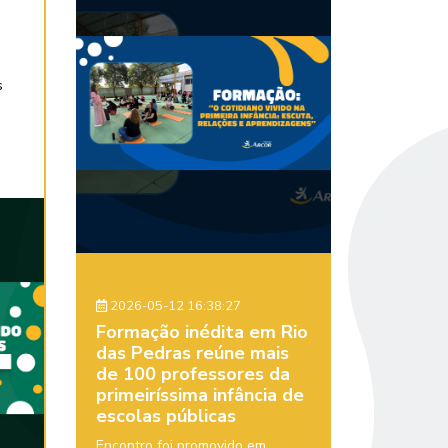
s
2026-05-12 16:38:27
Formação inédita em Rio
das Pedras reúne mais
de 100 professores da
primeiríssima infância de
escolas públicas
Encontro foi promovido em