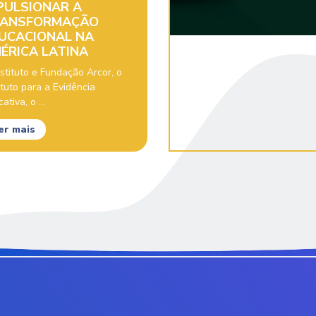
PULSIONAR A
ANSFORMAÇÃO
UCACIONAL NA
ÉRICA LATINA
stituto e Fundação Arcor, o
ituto para a Evidência
ativa, o ...
er mais