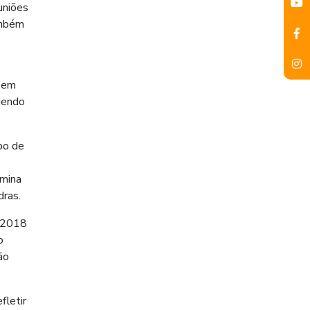
uniões
ambém
e em
dendo
bo de
rmina
dras.
e 2018
o
ão
fletir