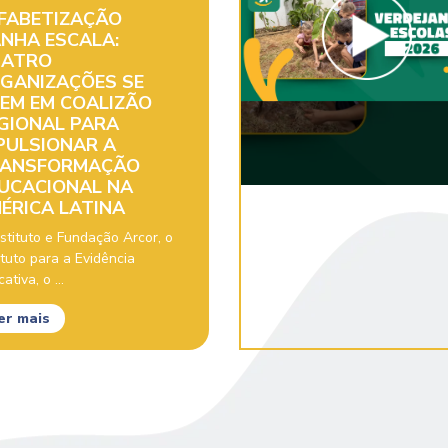
FABETIZAÇÃO
NHA ESCALA:
ATRO
GANIZAÇÕES SE
EM EM COALIZÃO
GIONAL PARA
PULSIONAR A
ANSFORMAÇÃO
UCACIONAL NA
ÉRICA LATINA
stituto e Fundação Arcor, o
ituto para a Evidência
ativa, o ...
er mais