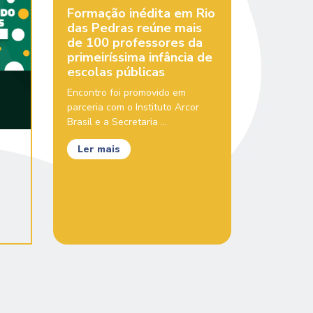
Formação inédita em Rio
das Pedras reúne mais
de 100 professores da
primeiríssima infância de
escolas públicas
Encontro foi promovido em
parceria com o Instituto Arcor
Brasil e a Secretaria ...
Ler mais