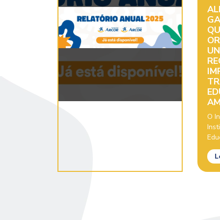
AL
GA
QU
OR
UN
RE
IM
TR
ED
AM
O In
Inst
Educ
L