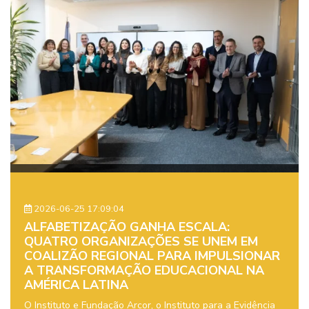
2026-06-25 17:09:04
ALFABETIZAÇÃO GANHA ESCALA:
QUATRO ORGANIZAÇÕES SE UNEM EM
COALIZÃO REGIONAL PARA IMPULSIONAR
A TRANSFORMAÇÃO EDUCACIONAL NA
AMÉRICA LATINA
O Instituto e Fundação Arcor, o Instituto para a Evidência