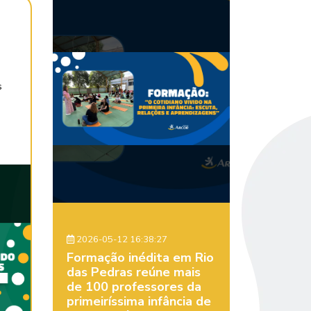
s
2026-05-12 16:38:27
Formação inédita em Rio
das Pedras reúne mais
de 100 professores da
primeiríssima infância de