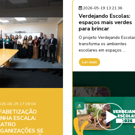
2026-05-19 13:21:36
Verdejando Escolas:
espaços mais verdes
para brincar
O projeto Verdejando Escola
transforma os ambientes
escolares em espaços ...
Ler mais
26-06-25 17:09:04
FABETIZAÇÃO
NHA ESCALA:
ATRO
GANIZAÇÕES SE