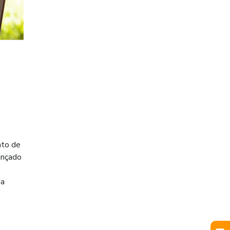
nto de
lançado
da