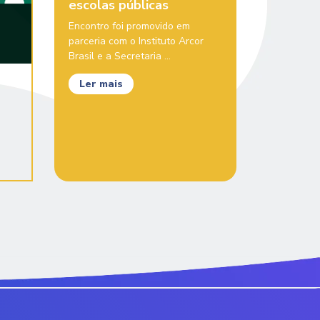
escolas públicas
Encontro foi promovido em
parceria com o Instituto Arcor
Brasil e a Secretaria ...
Ler mais