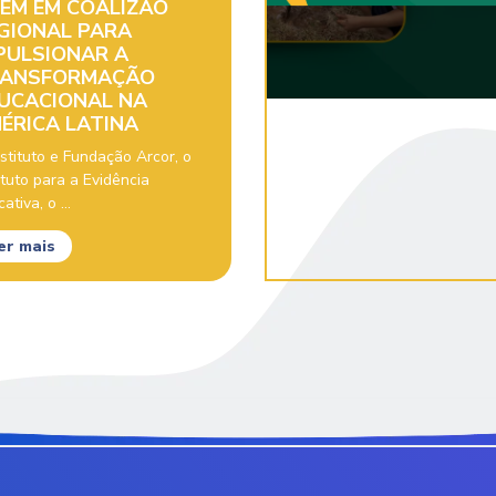
EM EM COALIZÃO
GIONAL PARA
PULSIONAR A
ANSFORMAÇÃO
UCACIONAL NA
ÉRICA LATINA
stituto e Fundação Arcor, o
ituto para a Evidência
ativa, o ...
er mais