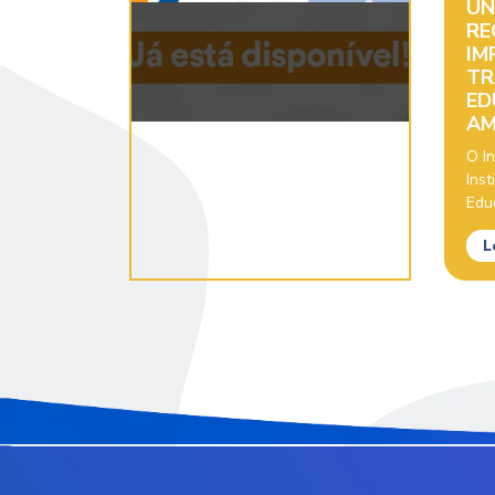
UN
RE
IM
TR
ED
AM
O In
Inst
Educ
L