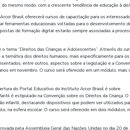
a, do mesmo modo, com a crescente tendência de educação à dist
 Arcor Brasil oferecerá cursos de capacitação para os interessa
lhar ferramentas educacionais voltadas para o desenvolvimento d
ropostas de formação digital estarão sempre associadas a proce
e o tema “Direitos das Crianças e Adolescentes”. Através do cur
 a temática dos direitos humanos, mais especificamente para os
resentados, entre outros, aspectos sobre a legislação e a Conve
 anos em novembro. O curso será oferecido em um módulo, mais 
rtura do Portal Educativo do Instituto Arcor Brasil é sobre
 infantil é estipulado na Convenção sobre os Direitos da Criança. O
ção infantil, destacando dispositivos que podem ser utilizados pa
mplo, na esfera escolar. O curso será oferecido em dois módulos, 
aprovada pela Assembleia Geral das Nações Unidas no dia 20 de