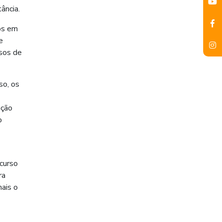
ância.
dos em
e
ssos de
so, os
nção
o
 curso
ra
mais o