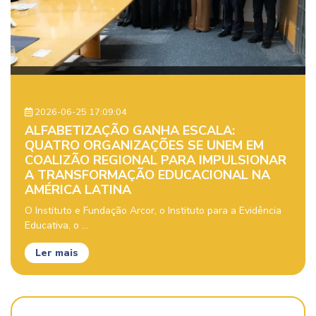
2026-06-25 17:09:04
ALFABETIZAÇÃO GANHA ESCALA:
QUATRO ORGANIZAÇÕES SE UNEM EM
COALIZÃO REGIONAL PARA IMPULSIONAR
A TRANSFORMAÇÃO EDUCACIONAL NA
AMÉRICA LATINA
O Instituto e Fundação Arcor, o Instituto para a Evidência
Educativa, o ...
Ler mais