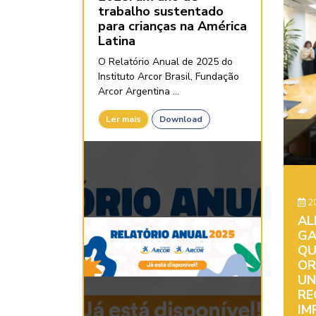
trabalho sustentado
para crianças na América
Latina
O Relatório Anual de 2025 do
Instituto Arcor Brasil, Fundação
Arcor Argentina ...
Ler mais
Download
20
AL
GA
QU
OR
UN
RE
IM