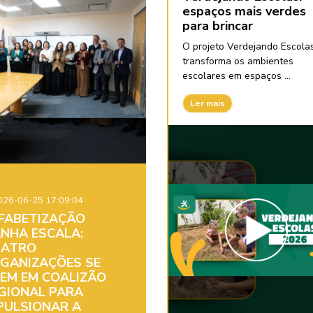
espaços mais verdes
para brincar
O projeto Verdejando Escola
transforma os ambientes
escolares em espaços ...
Ler mais
26-06-25 17:09:04
FABETIZAÇÃO
NHA ESCALA:
ATRO
GANIZAÇÕES SE
EM EM COALIZÃO
GIONAL PARA
PULSIONAR A