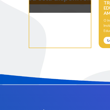
TR
ED
AM
O In
Inst
Educ
L