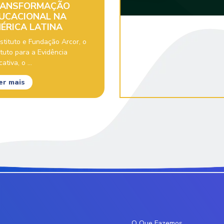
ANSFORMAÇÃO
UCACIONAL NA
ÉRICA LATINA
stituto e Fundação Arcor, o
ituto para a Evidência
ativa, o ...
er mais
O Que Fazemos