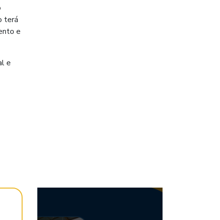
o
o terá
mento e
al e