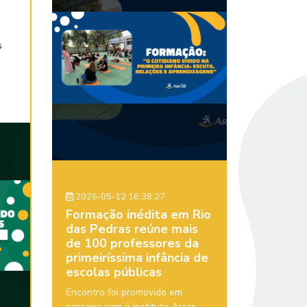
s
2026-05-12 16:38:27
Formação inédita em Rio
das Pedras reúne mais
de 100 professores da
primeiríssima infância de
escolas públicas
Encontro foi promovido em
parceria com o Instituto Arcor