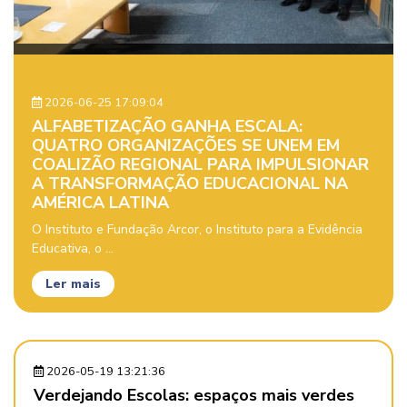
2026-06-25 17:09:04
ALFABETIZAÇÃO GANHA ESCALA:
QUATRO ORGANIZAÇÕES SE UNEM EM
COALIZÃO REGIONAL PARA IMPULSIONAR
A TRANSFORMAÇÃO EDUCACIONAL NA
AMÉRICA LATINA
O Instituto e Fundação Arcor, o Instituto para a Evidência
Educativa, o ...
Ler mais
2026-05-19 13:21:36
Verdejando Escolas: espaços mais verdes