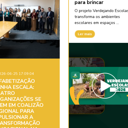
para brincar
O projeto Verdejando Escola
transforma os ambientes
escolares em espaços ...
Ler mais
26-06-25 17:09:04
FABETIZAÇÃO
NHA ESCALA:
ATRO
GANIZAÇÕES SE
EM EM COALIZÃO
GIONAL PARA
PULSIONAR A
ANSFORMAÇÃO