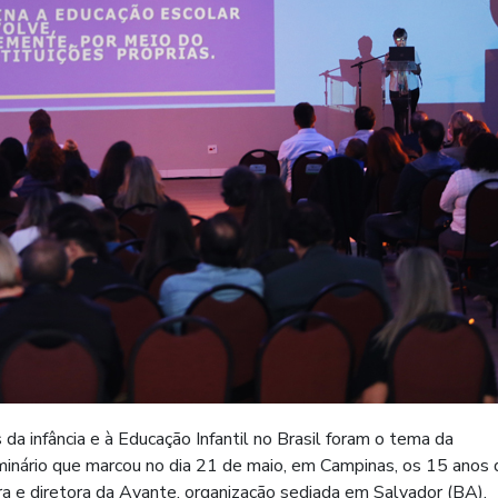
 da infância e à Educação Infantil no Brasil foram o tema da
minário que marcou no dia 21 de maio, em Campinas, os 15 anos 
ora e diretora da Avante, organização sediada em Salvador (BA).