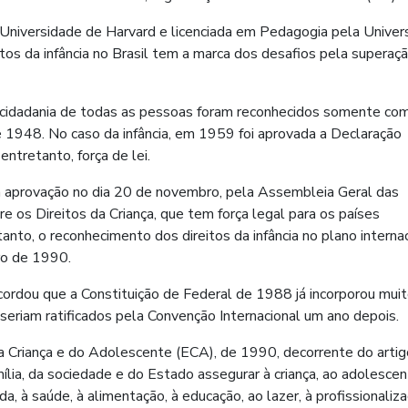
Universidade de Harvard e licenciada em Pedagogia pela Univer
eitos da infância no Brasil tem a marca dos desafios pela superaç
da cidadania de todas as pessoas foram reconhecidos somente co
 1948. No caso da infância, em 1959 foi aprovada a Declaração
entretanto, força de lei.
 aprovação no dia 20 de novembro, pela Assembleia Geral das
e os Direitos da Criança, que tem força legal para os países
tanto, o reconhecimento dos direitos da infância no plano internac
ro de 1990.
ecordou que a Constituição de Federal de 1988 já incorporou mui
e seriam ratificados pela Convenção Internacional um ano depois
da Criança e do Adolescente (ECA), de 1990, decorrente do arti
ília, da sociedade e do Estado assegurar à criança, ao adolescen
da, à saúde, à alimentação, à educação, ao lazer, à profissionaliza