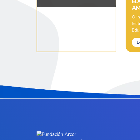
ED
AM
O In
Inst
Educ
L