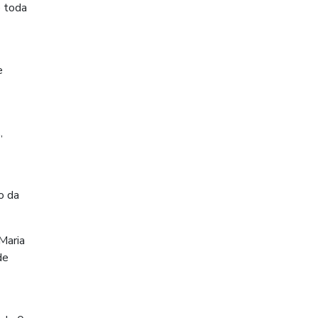
e toda
e
,
o da
Maria
de