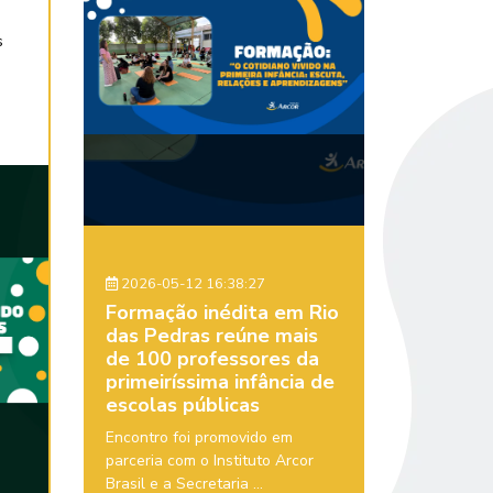
s
2026-05-12 16:38:27
Formação inédita em Rio
das Pedras reúne mais
de 100 professores da
primeiríssima infância de
escolas públicas
Encontro foi promovido em
parceria com o Instituto Arcor
Brasil e a Secretaria ...