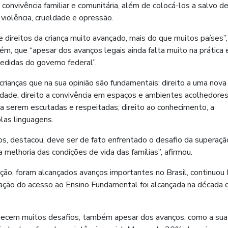
à convivência familiar e comunitária, além de colocá-los a salvo d
 violência, crueldade e opressão.
direitos da criança muito avançado, mais do que muitos países”,
m, que “apesar dos avanços legais ainda falta muito na prática 
didas do governo federal”.
crianças que na sua opinião são fundamentais: direito a uma nova
ade; direito a convivência em espaços e ambientes acolhedores
to a serem escutadas e respeitadas; direito ao conhecimento, a
las linguagens.
os, destacou, deve ser de fato enfrentado o desafio da superaçã
 melhoria das condições de vida das famílias”, afirmou.
o, foram alcançados avanços importantes no Brasil, continuou 
zação do acesso ao Ensino Fundamental foi alcançada na década 
necem muitos desafios, também apesar dos avanços, como a sua