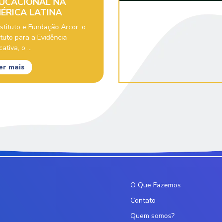
UCACIONAL NA
ÉRICA LATINA
stituto e Fundação Arcor, o
ituto para a Evidência
ativa, o ...
er mais
O Que Fazemos
Contato
Quem somos?