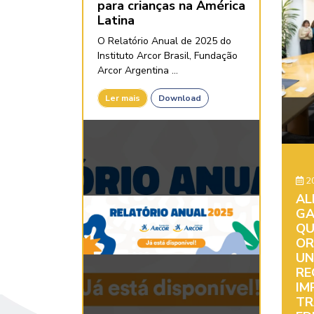
para crianças na América
Latina
O Relatório Anual de 2025 do
Instituto Arcor Brasil, Fundação
Arcor Argentina ...
Ler mais
Download
20
AL
GA
QU
OR
UN
RE
IM
TR