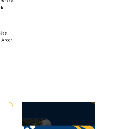
 de 0 a
 de
elas
 Arcor