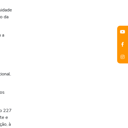
sidade
ão da
m a
ional.
tos
.
go 227
te e
ção, à