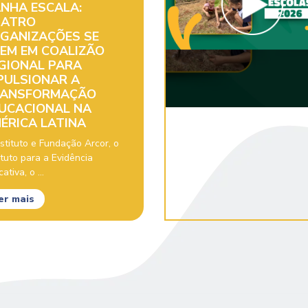
NHA ESCALA:
ATRO
GANIZAÇÕES SE
EM EM COALIZÃO
GIONAL PARA
PULSIONAR A
ANSFORMAÇÃO
UCACIONAL NA
ÉRICA LATINA
stituto e Fundação Arcor, o
ituto para a Evidência
ativa, o ...
er mais