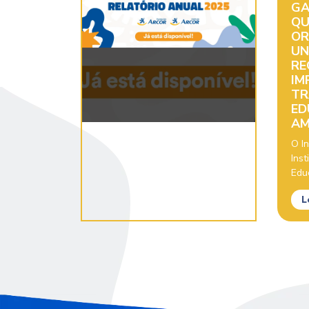
GA
QU
OR
UN
RE
IM
TR
ED
AM
O In
Inst
Educ
L