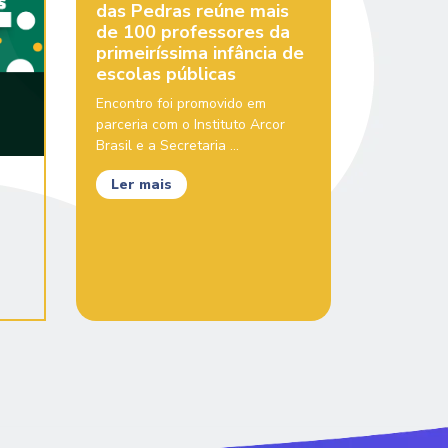
das Pedras reúne mais
de 100 professores da
primeiríssima infância de
escolas públicas
Encontro foi promovido em
parceria com o Instituto Arcor
Brasil e a Secretaria ...
Ler mais