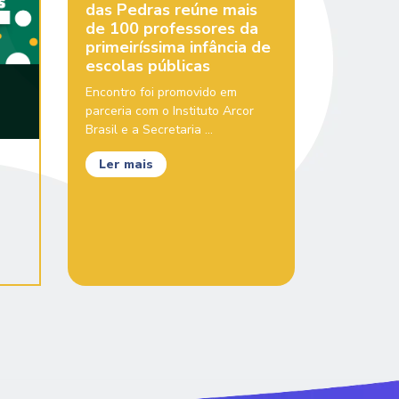
das Pedras reúne mais
de 100 professores da
primeiríssima infância de
escolas públicas
Encontro foi promovido em
parceria com o Instituto Arcor
Brasil e a Secretaria ...
Ler mais