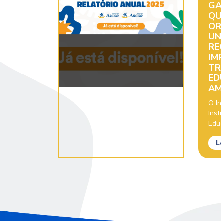
GA
QU
OR
UN
RE
IM
TR
ED
AM
O In
Inst
Educ
L