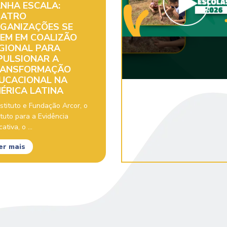
NHA ESCALA:
ATRO
GANIZAÇÕES SE
EM EM COALIZÃO
GIONAL PARA
PULSIONAR A
ANSFORMAÇÃO
UCACIONAL NA
ÉRICA LATINA
stituto e Fundação Arcor, o
ituto para a Evidência
ativa, o ...
er mais