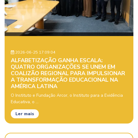
2026-06-25 17:09:04
ALFABETIZAÇÃO GANHA ESCALA:
QUATRO ORGANIZAÇÕES SE UNEM EM
COALIZÃO REGIONAL PARA IMPULSIONAR
A TRANSFORMAÇÃO EDUCACIONAL NA
AMÉRICA LATINA
O Instituto e Fundação Arcor, o Instituto para a Evidência
Educativa, o ...
Ler mais